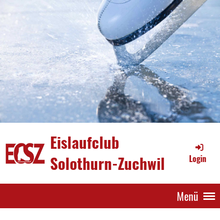
Eislaufclub
Solothurn-Zuchwil
Login
Menü